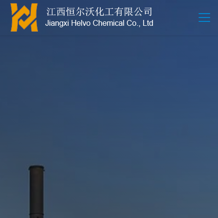
江西恒尔沃-鲍尔环-活性氧化铝-拉西环-波纹规整散