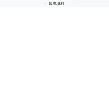
散堆填料
规整填料
塔内件
陶瓷球
研磨介质
分子筛
活性氧化铝
联系我们
江西省萍乡市安源工业园
173-7045-0369
info@helvo.cn