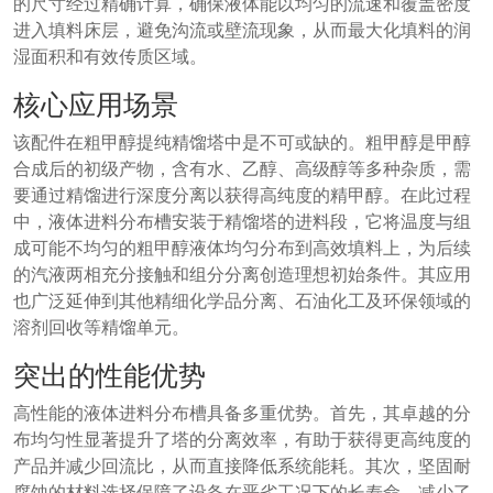
的尺寸经过精确计算，确保液体能以均匀的流速和覆盖密度
进入填料床层，避免沟流或壁流现象，从而最大化填料的润
湿面积和有效传质区域。
核心应用场景
该配件在粗甲醇提纯精馏塔中是不可或缺的。粗甲醇是甲醇
合成后的初级产物，含有水、乙醇、高级醇等多种杂质，需
要通过精馏进行深度分离以获得高纯度的精甲醇。在此过程
中，液体进料分布槽安装于精馏塔的进料段，它将温度与组
成可能不均匀的粗甲醇液体均匀分布到高效填料上，为后续
的汽液两相充分接触和组分分离创造理想初始条件。其应用
也广泛延伸到其他精细化学品分离、石油化工及环保领域的
溶剂回收等精馏单元。
突出的性能优势
高性能的液体进料分布槽具备多重优势。首先，其卓越的分
布均匀性显著提升了塔的分离效率，有助于获得更高纯度的
产品并减少回流比，从而直接降低系统能耗。其次，坚固耐
腐蚀的材料选择保障了设备在恶劣工况下的长寿命，减少了