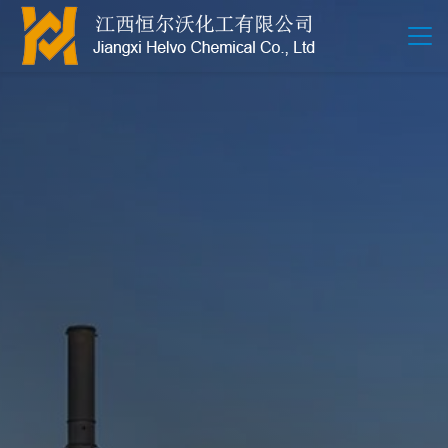
江西恒尔沃-鲍尔环-活性氧化铝-拉西环-波纹规整散