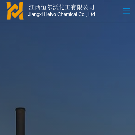
江西恒尔沃-鲍尔环-活性氧化铝-拉西环-波纹规整散