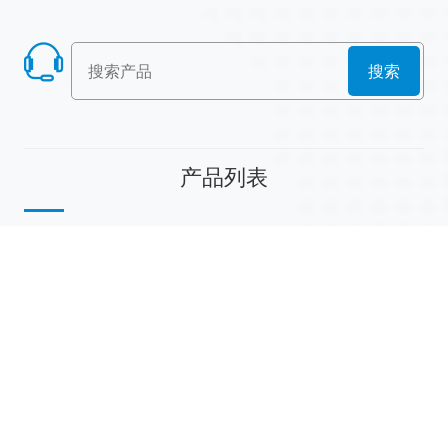
搜索
产品列表
散堆填料
规整填料
塔内件
陶瓷球
研磨介质
分子筛