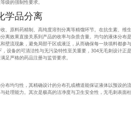
生等级的强制性要求。
化学品分离
回收、原料药精制、高纯度溶剂分离等精馏环节。在抗生素、维
的分离效果直接关系到产品的收率与杂质含量。均匀的液体分布
流和壁流现象，避免局部干区或液泛，从而确保每一块填料都参
下，设备的可清洁性与无污染特性至关重要，304无毛刺设计正
，满足严格的药品注册与监管要求。
的分布均匀性，其精确设计的分布孔或槽道能保证液体以预设的
率与处理能力。其次是极高的洁净度与卫生安全性，无毛刺表面
强度与长期稳定性，304不锈钢材质能耐受制药过程中常见的多
其设计的灵活性，可以根据塔径、液体负荷及工艺要求进行定制
优化。