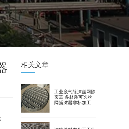
器
相关文章
工业废气除沫丝网除
雾器 多材质可选丝
网捕沫器非标加工
器