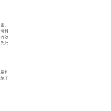
生素、
是填料
与有效
是为此
流量和
杜绝了
种溶剂
化设