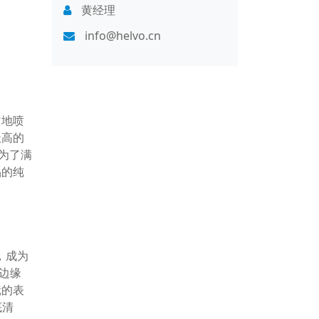
黄经理
info@helvo.cn
匀地喷
极高的
为了满
品的纯
，成为
边缘
镜的表
底清