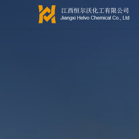
江西恒尔沃-鲍尔环-活性氧化铝-拉西环