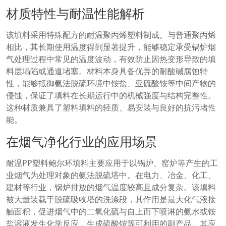
材质特性与耐温性能解析
该填料采用特殊配方的耐温聚丙烯塑料制成。与普通聚丙烯
相比，其长期使用温度得到显著提升，能够稳定承受锅炉烟
气处理过程中常见的温度波动，有效防止因热变形导致的填
料层塌陷或通道堵塞。材料本身具备优异的耐酸碱腐蚀特
性，能够抵御氨法脱硫环境中铵盐、亚硫酸铵等中间产物的
侵蚀，保证了填料在长期运行中的机械强度与结构完整性。
这种材质兼具了塑料填料的轻质、易安装与良好的抗污堵性
能。
在烟气净化行业的应用场景
耐温PP塑料鲍尔环填料主要应用于以锅炉、窑炉等产生的工
业烟气为处理对象的氨法脱硫塔中。在电力、冶金、化工、
建材等行业，锅炉排放的烟气温度较高且成分复杂。该填料
被大量装载于脱硫吸收塔的洗涤段，其作用是最大化气液接
触面积，促进烟气中的二氧化硫与自上而下喷淋的氨水或铵
盐溶液发生化学反应，生成硫酸铵等可利用的副产品。其应