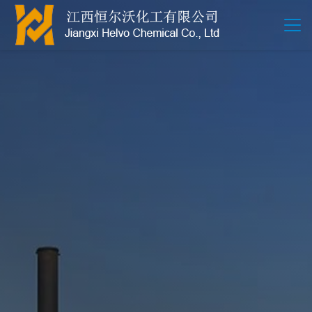
江西恒尔沃-鲍尔环-活性氧化铝-拉西环-波纹规整散