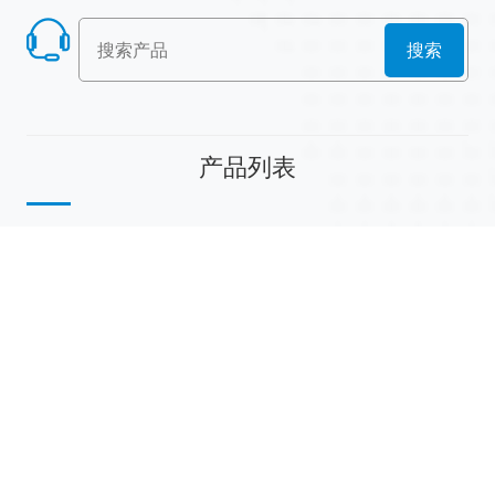
搜索
产品列表
散堆填料
规整填料
塔内件
陶瓷球
研磨介质
分子筛
活性氧化铝