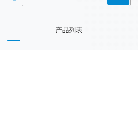
产品列表
散堆填料
规整填料
塔内件
陶瓷球
研磨介质
分子筛
活性氧化铝
联系我们