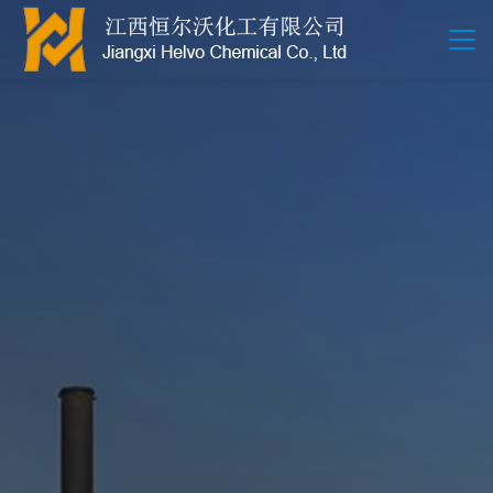
江西恒尔沃-鲍尔环-活性氧化铝-拉西环-波纹规整散