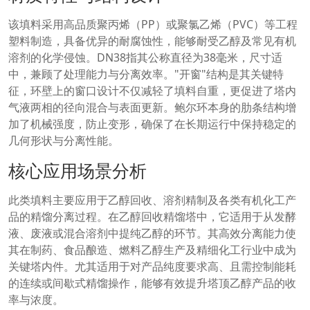
该填料采用高品质聚丙烯（PP）或聚氯乙烯（PVC）等工程
塑料制造，具备优异的耐腐蚀性，能够耐受乙醇及常见有机
溶剂的化学侵蚀。DN38指其公称直径为38毫米，尺寸适
中，兼顾了处理能力与分离效率。"开窗"结构是其关键特
征，环壁上的窗口设计不仅减轻了填料自重，更促进了塔内
气液两相的径向混合与表面更新。鲍尔环本身的肋条结构增
加了机械强度，防止变形，确保了在长期运行中保持稳定的
几何形状与分离性能。
核心应用场景分析
此类填料主要应用于乙醇回收、溶剂精制及各类有机化工产
品的精馏分离过程。在乙醇回收精馏塔中，它适用于从发酵
液、废液或混合溶剂中提纯乙醇的环节。其高效分离能力使
其在制药、食品酿造、燃料乙醇生产及精细化工行业中成为
关键塔内件。尤其适用于对产品纯度要求高、且需控制能耗
的连续或间歇式精馏操作，能够有效提升塔顶乙醇产品的收
率与浓度。