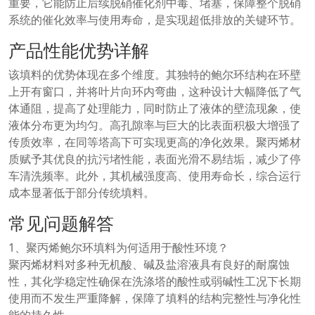
重要，它能防止后续脱硝催化剂中毒、堵塞，保障整个脱硝
系统的催化效率与使用寿命，是实现超低排放的关键环节。
产品性能优势详解
该填料的优势体现在多个维度。其独特的鲍尔环结构在环壁
上开有窗口，并将叶片向环内弯曲，这种设计大幅降低了气
体通阻，提高了处理能力，同时防止了液体的壁流现象，使
液体分布更为均匀。高孔隙率与巨大的比表面积极大增强了
传质效率，在同等塔高下可实现更高的净化效果。聚丙烯材
质赋予其优良的抗污堵性能，表面光滑不易结垢，减少了停
车清洗频率。此外，其机械强度高、使用寿命长，综合运行
成本显著低于部分传统填料。
常见问题解答
1、聚丙烯鲍尔环填料为何适用于酸性环境？
聚丙烯材料对多种无机酸、碱及盐溶液具有良好的耐腐蚀
性，其化学稳定性确保在洗涤塔的酸性或弱碱性工况下长期
使用而不发生严重降解，保障了填料的结构完整性与净化性