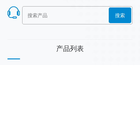
搜索
产品列表
散堆填料
规整填料
塔内件
陶瓷球
研磨介质
分子筛
活性氧化铝