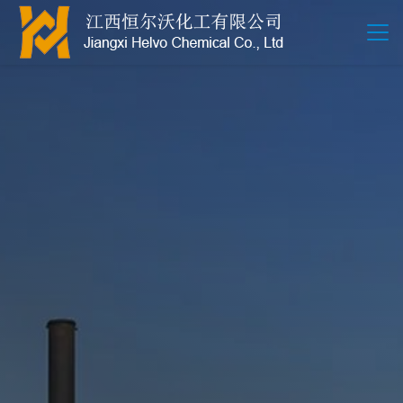
江西恒尔沃-鲍尔环-活性氧化铝-拉西环-波纹规整散