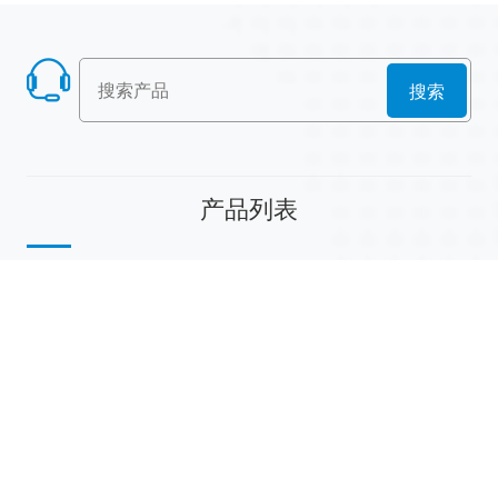
搜索
产品列表
散堆填料
规整填料
塔内件
陶瓷球
研磨介质
分子筛