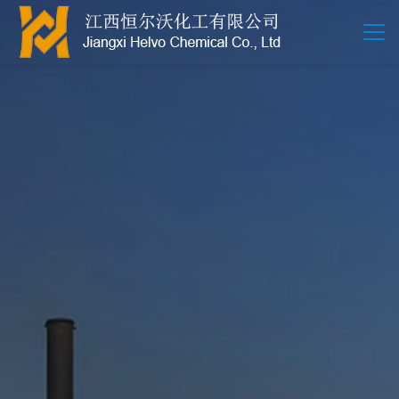
江西恒尔沃-鲍尔环-活性氧化铝-拉西环-波纹规整散