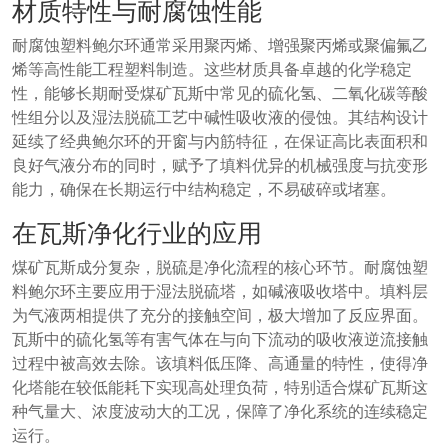
材质特性与耐腐蚀性能
耐腐蚀塑料鲍尔环通常采用聚丙烯、增强聚丙烯或聚偏氟乙
烯等高性能工程塑料制造。这些材质具备卓越的化学稳定
性，能够长期耐受煤矿瓦斯中常见的硫化氢、二氧化碳等酸
性组分以及湿法脱硫工艺中碱性吸收液的侵蚀。其结构设计
延续了经典鲍尔环的开窗与内筋特征，在保证高比表面积和
良好气液分布的同时，赋予了填料优异的机械强度与抗变形
能力，确保在长期运行中结构稳定，不易破碎或堵塞。
在瓦斯净化行业的应用
煤矿瓦斯成分复杂，脱硫是净化流程的核心环节。耐腐蚀塑
料鲍尔环主要应用于湿法脱硫塔，如碱液吸收塔中。填料层
为气液两相提供了充分的接触空间，极大增加了反应界面。
瓦斯中的硫化氢等有害气体在与向下流动的吸收液逆流接触
过程中被高效去除。该填料低压降、高通量的特性，使得净
化塔能在较低能耗下实现高处理负荷，特别适合煤矿瓦斯这
种气量大、浓度波动大的工况，保障了净化系统的连续稳定
运行。