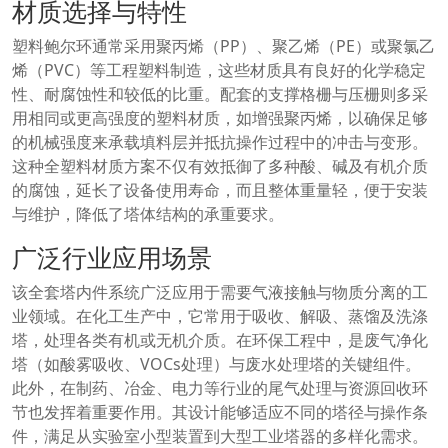
材质选择与特性
塑料鲍尔环通常采用聚丙烯（PP）、聚乙烯（PE）或聚氯乙
烯（PVC）等工程塑料制造，这些材质具有良好的化学稳定
性、耐腐蚀性和较低的比重。配套的支撑格栅与压栅则多采
用相同或更高强度的塑料材质，如增强聚丙烯，以确保足够
的机械强度来承载填料层并抵抗操作过程中的冲击与变形。
这种全塑料材质方案不仅有效抵御了多种酸、碱及有机介质
的腐蚀，延长了设备使用寿命，而且整体重量轻，便于安装
与维护，降低了塔体结构的承重要求。
广泛行业应用场景
该全套塔内件系统广泛应用于需要气液接触与物质分离的工
业领域。在化工生产中，它常用于吸收、解吸、蒸馏及洗涤
塔，处理各类有机或无机介质。在环保工程中，是废气净化
塔（如酸雾吸收、VOCs处理）与废水处理塔的关键组件。
此外，在制药、冶金、电力等行业的尾气处理与资源回收环
节也发挥着重要作用。其设计能够适应不同的塔径与操作条
件，满足从实验室小型装置到大型工业塔器的多样化需求。