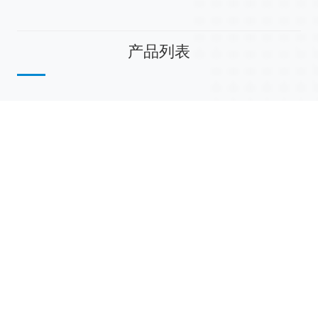
产品列表
散堆填料
规整填料
塔内件
陶瓷球
研磨介质
分子筛
活性氧化铝
联系我们