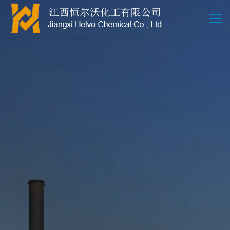
江西恒尔沃-鲍尔环-活性氧化铝-拉西环-波纹规整散