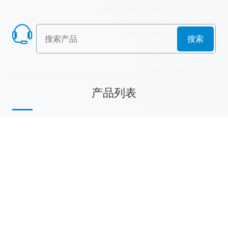
搜索
产品列表
散堆填料
规整填料
塔内件
陶瓷球
研磨介质
分子筛