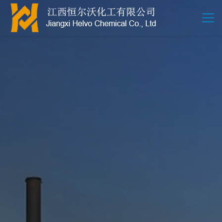
江西恒尔沃-鲍尔环-活性氧化铝-拉西环-波纹规整散