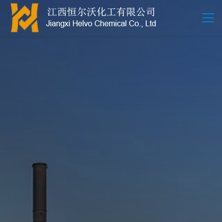
江西恒尔沃-鲍尔环-活性氧化铝-拉西环-波纹规整散