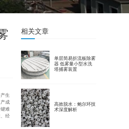
雾
相关文章
单层简易折流板除雾
器 低雾量小型水洗
塔捕雾装置
会产生
生产成
高效脱水：鲍尔环技
关键难
术深度解析
性、经