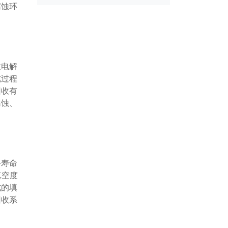
腐蚀环
收电解
纯过程
回收有
腐蚀、
备寿命
真空度
式的填
回收系