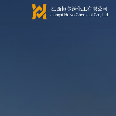
江西恒尔沃-鲍尔环-活性氧化铝-拉西环