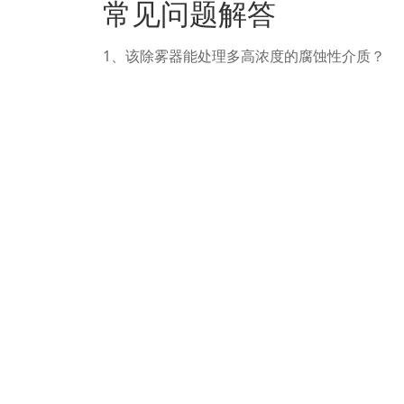
常见问题解答
1、该除雾器能处理多高浓度的腐蚀性介质？
回答：聚四氟乙烯材质对几乎所有浓度的强酸
覆盖从低浓度到100%的纯介质，具体选型需
2、除雾效率通常能达到什么水平？
回答：根据雾滴粒径分布、气体流速及除雾层设计
以上，能有效控制物料损失并保护下游设备。
3、安装和维护需要注意哪些要点？
回答：安装时应确保除雾模块在支撑格栅上平整
程中的尖锐撞击与过度扭曲。日常维护主要是
污染物性质选用兼容的溶剂浸泡。