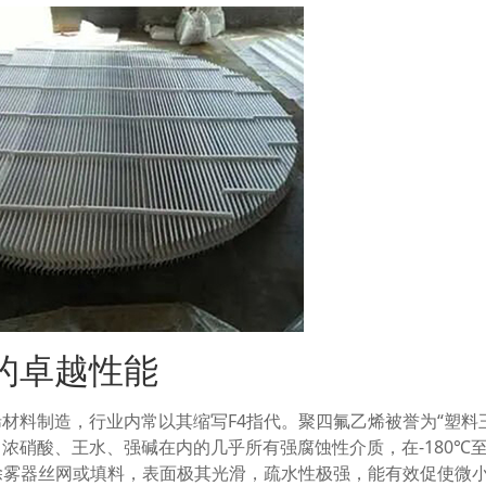
的卓越性能
材料制造，行业内常以其缩写F4指代。聚四氟乙烯被誉为“塑料
硝酸、王水、强碱在内的几乎所有强腐蚀性介质，在-180℃至2
除雾器丝网或填料，表面极其光滑，疏水性极强，能有效促使微