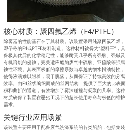
核心材质：聚四氟乙烯（F4/PTFE）
除雾器的性能基石在于其材质。该装置采用纯聚四氟乙烯，
即俗称的F4或PTFE材料制造。这种材料被誉为“塑料王”，具
备极其优异的化学稳定性，能够耐受几乎所有强酸、强碱及
有机溶剂的侵蚀，完美适应船舶废气中硫酸、亚硫酸等强腐
蚀性环境。其表面极低的摩擦系数与卓越的憎水憎油特性，
使得液滴难以附着，易于脱落，从而保证了持续高效的分离
效率。由F4丝线编织而成的丝网结构，提供了巨大的比表面
积和曲折的通道，有效增加了雾沫碰撞与凝聚的几率。这种
材质确保了装置在恶劣工况下的超长使用寿命与极低的维护
需求。
关键行业应用场景
该装置主要应用于配备废气洗涤系统的各类船舶，包括集装