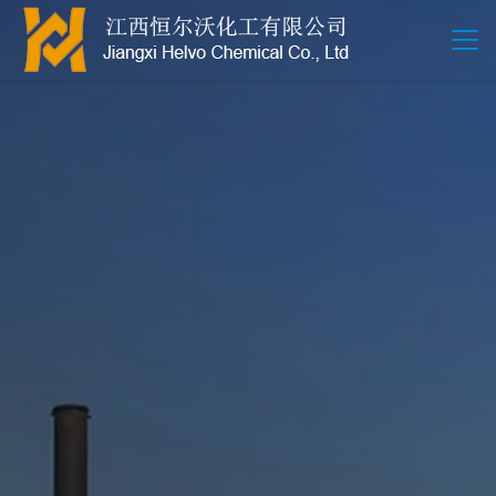
江西恒尔沃-鲍尔环-活性氧化铝-拉西环-波纹规整散