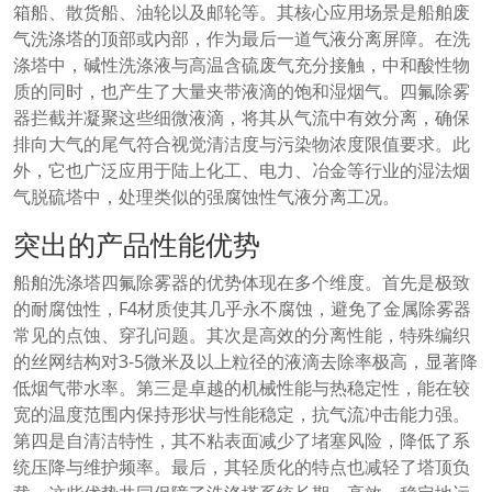
箱船、散货船、油轮以及邮轮等。其核心应用场景是船舶废
气洗涤塔的顶部或内部，作为最后一道气液分离屏障。在洗
涤塔中，碱性洗涤液与高温含硫废气充分接触，中和酸性物
质的同时，也产生了大量夹带液滴的饱和湿烟气。四氟除雾
器拦截并凝聚这些细微液滴，将其从气流中有效分离，确保
排向大气的尾气符合视觉清洁度与污染物浓度限值要求。此
外，它也广泛应用于陆上化工、电力、冶金等行业的湿法烟
气脱硫塔中，处理类似的强腐蚀性气液分离工况。
突出的产品性能优势
船舶洗涤塔四氟除雾器的优势体现在多个维度。首先是极致
的耐腐蚀性，F4材质使其几乎永不腐蚀，避免了金属除雾器
常见的点蚀、穿孔问题。其次是高效的分离性能，特殊编织
的丝网结构对3-5微米及以上粒径的液滴去除率极高，显著降
低烟气带水率。第三是卓越的机械性能与热稳定性，能在较
宽的温度范围内保持形状与性能稳定，抗气流冲击能力强。
第四是自清洁特性，其不粘表面减少了堵塞风险，降低了系
统压降与维护频率。最后，其轻质化的特点也减轻了塔顶负