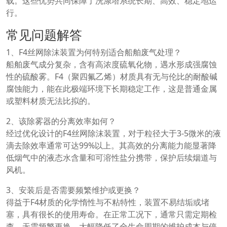
载。这些优势共同保障了洗涤塔系统长期、高效、稳定地运
行。
常见问题解答
1、F4丝网除沫装置为何特别适合船舶废气处理？
船舶废气成分复杂，含有高浓度硫氧化物，遇水形成强腐蚀
性的硫酸雾。F4（聚四氟乙烯）材质具有无与伦比的耐酸碱
腐蚀能力，能在此极端环境下长期稳定工作，这是普通金属
或塑料材质无法比拟的。
2、该除雾器的分离效率如何？
经过优化设计的F4丝网除沫装置，对于粒径大于3-5微米的液
滴去除效率通常可达99%以上。其高效的分离能力能显著降
低烟气中的液态水含量和可溶性盐分携带，保护后续烟道与
风机。
3、安装后是否需要频繁维护或更换？
得益于F4材质的化学惰性与不粘特性，装置不易结垢或堵
塞，具有很长的使用寿命。在正常工况下，通常只需定期检
查，无需频繁更换，大幅降低了全生命周期的维护成本与停