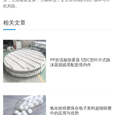
机风险。
相关文章
PP折流板除雾器 S型C型叶片式除
沫器脱硫塔配套塔内件
氧化锆研磨珠在电子浆料超细研磨
中的应用与优势