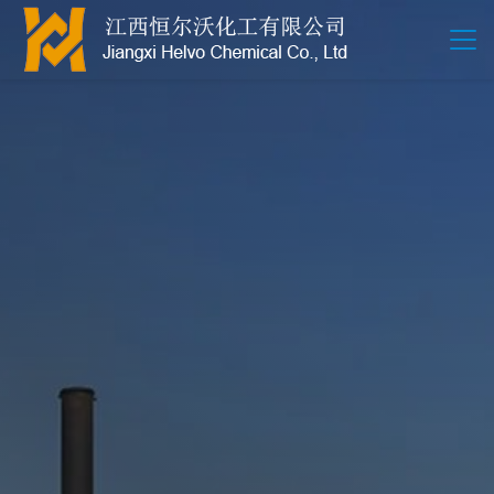
江西恒尔沃-鲍尔环-活性氧化铝-拉西环-波纹规整散