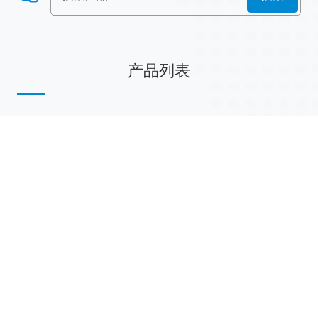
产品列表
散堆填料
规整填料
塔内件
陶瓷球
研磨介质
分子筛
活性氧化铝
联系我们