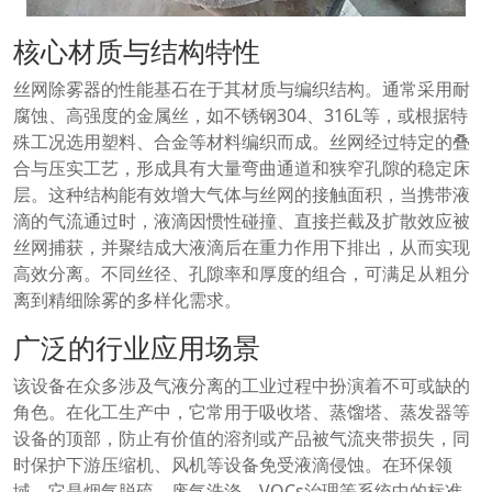
核心材质与结构特性
丝网除雾器的性能基石在于其材质与编织结构。通常采用耐
腐蚀、高强度的金属丝，如不锈钢304、316L等，或根据特
殊工况选用塑料、合金等材料编织而成。丝网经过特定的叠
合与压实工艺，形成具有大量弯曲通道和狭窄孔隙的稳定床
层。这种结构能有效增大气体与丝网的接触面积，当携带液
滴的气流通过时，液滴因惯性碰撞、直接拦截及扩散效应被
丝网捕获，并聚结成大液滴后在重力作用下排出，从而实现
高效分离。不同丝径、孔隙率和厚度的组合，可满足从粗分
离到精细除雾的多样化需求。
广泛的行业应用场景
该设备在众多涉及气液分离的工业过程中扮演着不可或缺的
角色。在化工生产中，它常用于吸收塔、蒸馏塔、蒸发器等
设备的顶部，防止有价值的溶剂或产品被气流夹带损失，同
时保护下游压缩机、风机等设备免受液滴侵蚀。在环保领
域，它是烟气脱硫、废气洗涤、VOCs治理等系统中的标准