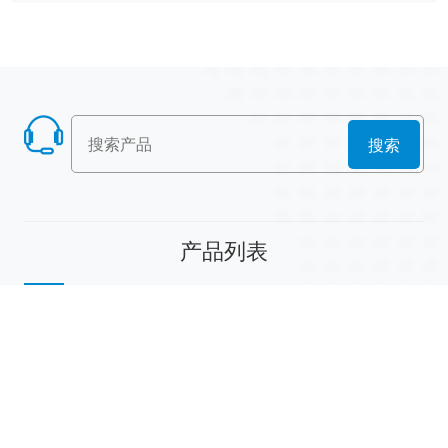
搜索
产品列表
散堆填料
规整填料
塔内件
陶瓷球