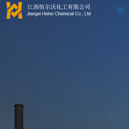
江西恒尔沃-鲍尔环-活性氧化铝-拉西环-波纹规整散