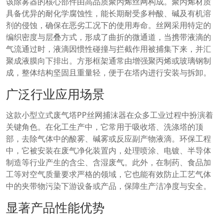
该除雾器的核心部件由高品质聚丙烯丝网构成。聚丙烯材质
具备优异的耐化学腐蚀性，能长期耐受多种酸、碱及有机溶
剂的侵蚀，确保在恶劣工况下的使用寿命。丝网采用特定的
编织密度与层叠方式，形成了曲折的微通道，当携带液滴的
气流通过时，液滴因惯性碰撞与拦截作用被捕集下来，并汇
聚成液膜向下排出。方形框架通常由增强聚丙烯或玻璃钢制
成，整体结构坚固且重量轻，便于在塔内进行安装与拆卸。
广泛行业应用场景
这款小型立式废气塔PP丝网捕沫器在众多工业过程中扮演着
关键角色。在化工生产中，它常用于吸收塔、洗涤塔的顶
部，去除气体中的酸雾、碱雾或反应副产物液滴。环保工程
中，它被安装在废气净化装置内，处理喷涂、电镀、半导体
制造等行业产生的含尘、含湿废气。此外，在制药、食品加
工等对空气质量要求严格的领域，它也能有效防止工艺气体
中的夹带物污染下游设备或产品，保障生产洁净度与安全。
显著产品性能优势