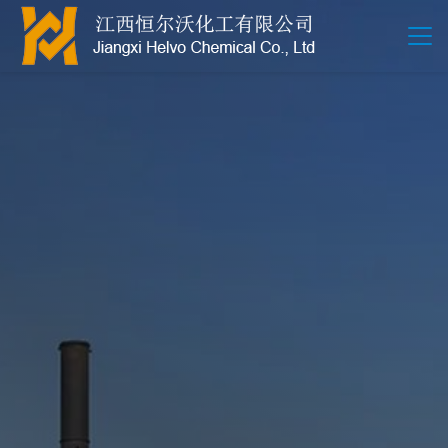
江西恒尔沃-鲍尔环-活性氧化铝-拉西环-波纹规整散