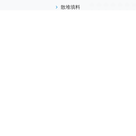
散堆填料
规整填料
塔内件
陶瓷球
研磨介质
分子筛
活性氧化铝
联系我们
江西省萍乡市安源工业园
173-7045-0369
info@helvo.cn