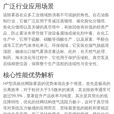
广泛行业应用场景
该除雾器在众多工业领域扮演着不可或缺的角色。在石油炼
制行业，它被广泛应用于常减压蒸馏塔、催化裂化分馏塔、
焦化分馏塔以及关键的真空塔中，有效回收有价值的烃类产
品，防止雾沫夹带导致下游设备腐蚀或催化剂中毒。在化工
生产中，它用于硫酸、硝酸等强酸生产，以及尿素、甲醇合
成等工艺的气体净化单元。环保领域，它安装在烟气脱硫塔
顶部，确保出口烟气雾滴含量达标。此外，在天然气处理、
制药、海水淡化等过程中，它也用于保护压缩机、真空泵及
后续精密仪器，保障整个生产流程的连续性与安全性。
核心性能优势解析
HP型高效丝网除雾器的优势体现在多个维度。首先是极高的
分离效率，对于粒径大于3-5微米的液滴，其去除效率通常可
超过99.9%，显著提升产品收率与纯度。其次是其突出的低
压降特性，优化的丝网结构使气流阻力极小，这对于真空塔
等对系统压力敏感的应用而言，意味着更低的能耗和更稳定
的操作真空度。第三是结构紧凑、安装维护简便，模块化设