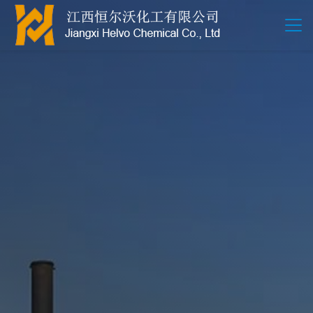
江西恒尔沃-鲍尔环-活性氧化铝-拉西环-波纹规整散