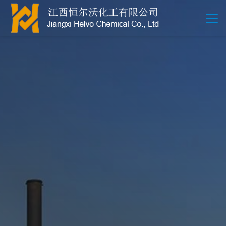
江西恒尔沃-鲍尔环-活性氧化铝-拉西环-波纹规整散