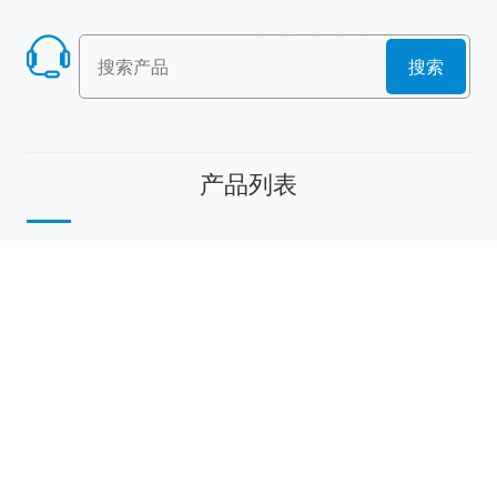
搜索
产品列表
散堆填料
规整填料
塔内件
陶瓷球
研磨介质
分子筛
活性氧化铝